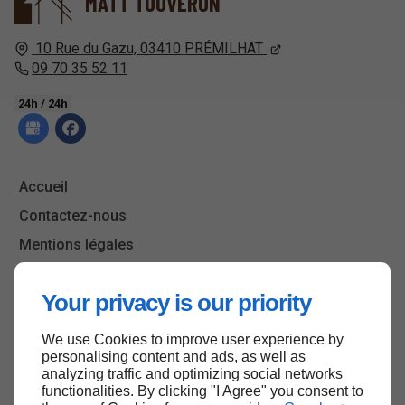
MATT TOUVERON
10 Rue du Gazu,
03410
PRÉMILHAT
09 70 35 52 11
24h / 24h
Accueil
Contactez-nous
Mentions légales
Plan du site
Your privacy is our priority
We use Cookies to improve user experience by
Haut de page
personalising content and ads, as well as
analyzing traffic and optimizing social networks
functionalities. By clicking "I Agree" you consent to