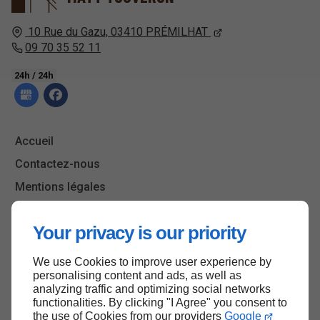
10 Rue du Gazu,
03410
PRÉMILHAT
09 70 35 52 11
24h / 24h
Accueil
Contactez-nous
Mentions légales
Plan du site
Your privacy is our priority
We use Cookies to improve user experience by
Haut de page
personalising content and ads, as well as
analyzing traffic and optimizing social networks
functionalities. By clicking "I Agree" you consent to
the use of Cookies from our providers
Google